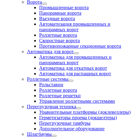
Ворота
Промышленные ворота
Панорамные ворота
Въездные ворота
Автоматизация промышленных и
панорамных ворот
Роллетные ворота
Скоростные ворота
Противопожарные секционные ворота
Автоматика для ворот
Автоматика для промышленных и
панорамных ворот
Автоматика для откатных ворот
Автоматика для распашных ворот
Роллетные системы
Рольставни
Роллетные ворота
Роллетные решетки
Управление роллетными системами
Перегрузочная техника
Уравнительные платформы (доклевеллеры)
Герметизаторы проема (докшелтеры)
Перегрузочные тамбуры
Дополнительное оборудование
Шлагбаумы