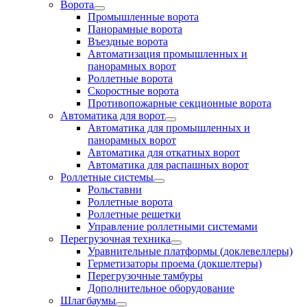
Ворота
Промышленные ворота
Панорамные ворота
Въездные ворота
Автоматизация промышленных и
панорамных ворот
Роллетные ворота
Скоростные ворота
Противопожарные секционные ворота
Автоматика для ворот
Автоматика для промышленных и
панорамных ворот
Автоматика для откатных ворот
Автоматика для распашных ворот
Роллетные системы
Рольставни
Роллетные ворота
Роллетные решетки
Управление роллетными системами
Перегрузочная техника
Уравнительные платформы (доклевеллеры)
Герметизаторы проема (докшелтеры)
Перегрузочные тамбуры
Дополнительное оборудование
Шлагбаумы