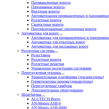
Промышленные ворота
Панорамные ворота
Въездные ворота
Автоматизация промышленных и панорамных
Роллетные ворота
Скоростные ворота
Противопожарные секционные ворота
Автоматика для ворот
Автоматика для промышленных и панорамны
Автоматика для откатных ворот
Автоматика для распашных ворот
Роллетные системы
Рольставни
Роллетные ворота
Роллетные решетки
Управление роллетными системами
Перегрузочная техника
Уравнительные платформы (доклевеллеры)
Герметизаторы проема (докшелтеры)
Перегрузочные тамбуры
Дополнительное оборудование
Шлагбаумы
ALUTECH Bravo
AN-Motors ASB-6
AN-Motors ASB-6000