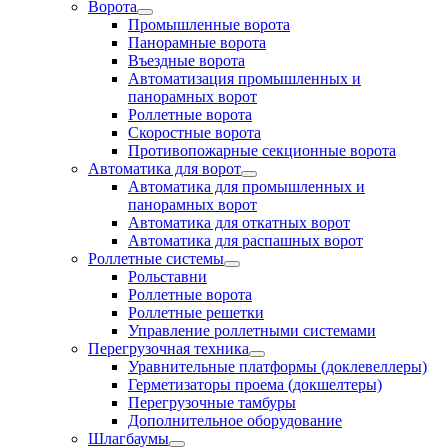
Ворота
Промышленные ворота
Панорамные ворота
Въездные ворота
Автоматизация промышленных и
панорамных ворот
Роллетные ворота
Скоростные ворота
Противопожарные секционные ворота
Автоматика для ворот
Автоматика для промышленных и
панорамных ворот
Автоматика для откатных ворот
Автоматика для распашных ворот
Роллетные системы
Рольставни
Роллетные ворота
Роллетные решетки
Управление роллетными системами
Перегрузочная техника
Уравнительные платформы (доклевеллеры)
Герметизаторы проема (докшелтеры)
Перегрузочные тамбуры
Дополнительное оборудование
Шлагбаумы