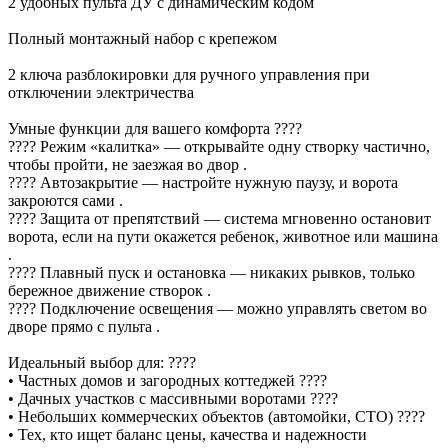
2 удобных пульта ДУ с динамическим кодом
Полный монтажный набор с крепежом
2 ключа разблокировки для ручного управления при
отключении электричества
Умные функции для вашего комфорта ????
???? Режим «калитка» — открывайте одну створку частично,
чтобы пройти, не заезжая во двор .
???? Автозакрытие — настройте нужную паузу, и ворота
закроются сами .
???? Защита от препятствий — система мгновенно остановит
ворота, если на пути окажется ребенок, животное или машина
.
???? Плавный пуск и остановка — никаких рывков, только
бережное движение створок .
???? Подключение освещения — можно управлять светом во
дворе прямо с пульта .
Идеальный выбор для: ????
• Частных домов и загородных коттеджей ????
• Дачных участков с массивными воротами ????
• Небольших коммерческих объектов (автомойки, СТО) ????
• Тех, кто ищет баланс цены, качества и надежности