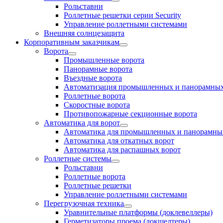
Рольставни
Роллетные решетки серии Security
Управление роллетными системами
Внешняя солнцезащита
Корпоративным заказчикам
Ворота
Промышленные ворота
Панорамные ворота
Въездные ворота
Автоматизация промышленных и панорамных
Роллетные ворота
Скоростные ворота
Противопожарные секционные ворота
Автоматика для ворот
Автоматика для промышленных и панорамны
Автоматика для откатных ворот
Автоматика для распашных ворот
Роллетные системы
Рольставни
Роллетные ворота
Роллетные решетки
Управление роллетными системами
Перегрузочная техника
Уравнительные платформы (доклевеллеры)
Герметизаторы проема (докшелтеры)